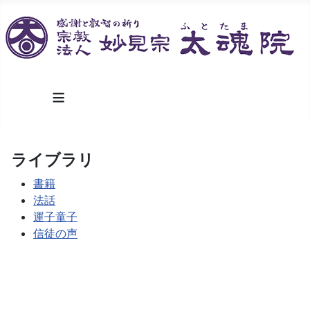
≡
ライブラリ
書籍
法話
運子童子
信徒の声